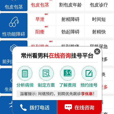
包皮包茎
割包皮年龄
包皮诊疗
包皮包茎
早泄
射精障碍
时间短
阳痿
勃起障碍
射精快
性功能障碍
前列腺炎
前列腺痛
尿频尿急
前列腺增生
排尿不畅
夜尿增多
前列腺疾病
龟头炎
睾丸炎
尿道炎
尿相关
泌尿感染
了解更多
生殖感染
死精
少精
弱精