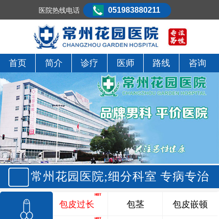
051983880211
医院热线电话
首页
简介
诊疗
医师
路线
咨询
常州花园医院;细分科室 专病专治
包皮过长
包茎
包皮嵌顿