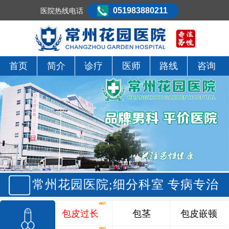
051983880211
医院热线电话
首页
简介
诊疗
医师
路线
咨询
常州花园医院;细分科室 专病专治
包皮过长
包茎
包皮嵌顿