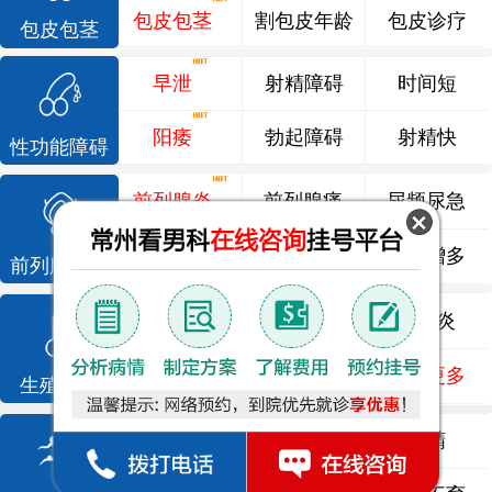
包皮包茎
割包皮年龄
包皮诊疗
包皮包茎
早泄
射精障碍
时间短
阳痿
勃起障碍
射精快
性功能障碍
前列腺炎
前列腺痛
尿频尿急
前列腺增生
排尿不畅
夜尿增多
前列腺疾病
龟头炎
睾丸炎
尿道炎
尿相关
泌尿感染
了解更多
生殖感染
死精
少精
弱精